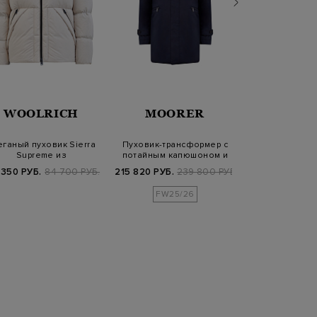
WOOLRICH
MOORER
MOO
еганый пуховик Sierra
Пуховик-трансформер с
Стеганый бомбе
Supreme из
потайным капюшоном и
мехом и п
агозащитного нейл…
стеганой вс…
утеплит
 350 РУБ.
84 700 РУБ.
215 820 РУБ.
239 800 РУБ.
249 210 РУБ.
2
FW25/26
FW25/