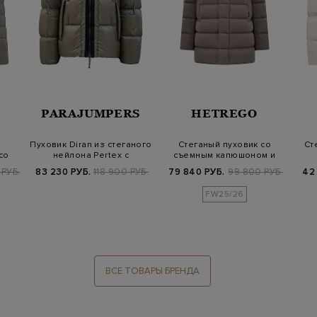
PARAJUMPERS
HETREGO
Пуховик Diran из стеганого
Стеганый пуховик со
Ст
со
нейлона Pertex с
съемным капюшоном и
внутренним…
мехом кролика
вл
РУБ.
83 230 РУБ.
118 900 РУБ.
79 840 РУБ.
99 800 РУБ.
42
FW25/26
ВСЕ ТОВАРЫ БРЕНДА