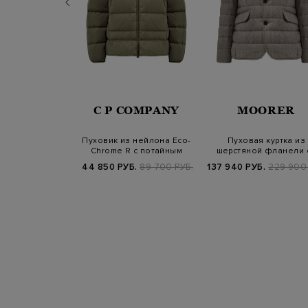
TECORE
C P COMPANY
MOORER
 пуховик из
Пуховик из нейлона Eco-
Пуховая куртка из
со съемным
Chrome R с потайным
шерстяной фланели 
ним жилет…
капюшоном и…
съемным жилетом
Б.
139 800 РУБ.
44 850 РУБ.
89 700 РУБ.
137 940 РУБ.
229 900 
25/26