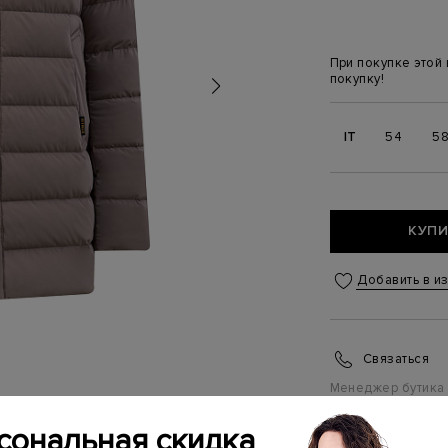
При покупке этой
покупку!
IT
54
5
КУПИ
Добавить в и
Связаться
Менеджер бутика
(ежедневно с 10:0
сональная скидка