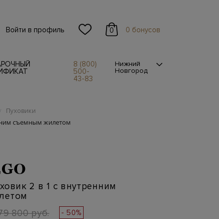
Войти в профиль
0 бонусов
0
АРОЧНЫЙ
8 (800)
Нижний
Новгород
ИФИКАТ
500-
43-83
Пуховики
/
енним съемным жилетом
EGO
ховик 2 в 1 с внутренним
летом
79 800 руб.
- 50%