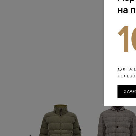
на 
для за
пользо
ЗАРЕ