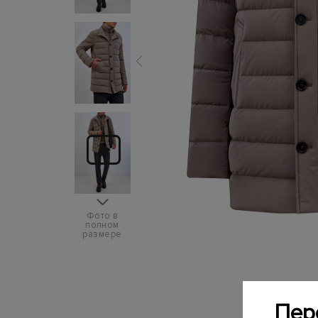
Фото в
полном
размере
Пер