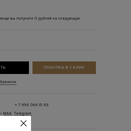
 вещи вы получите 0 рублей на следующую
8
ТЬ
ПОКУПКА В 1 КЛИК
збранное
+ 7 996 066 15 88
 в
MAX
,
Telegram
0 до 21:00)