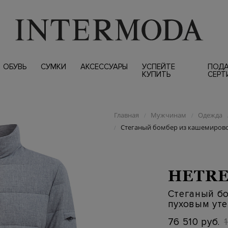
ОБУВЬ
СУМКИ
АКСЕССУАРЫ
УСПЕЙТЕ
ПОД
КУПИТЬ
СЕРТ
Главная
Мужчинам
Одежда
/
/
Стеганый бомбер из кашемирово
/
HETR
Стеганый б
пуховым ут
76 510 руб.