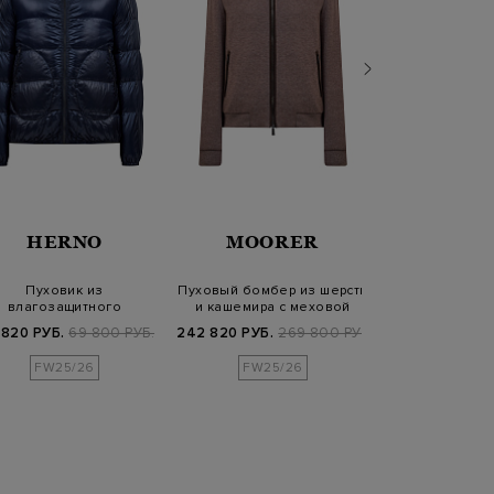
HERNO
MOORER
ELEV
Пуховик из
Пуховый бомбер из шерсти
Пуховая куртк
влагозащитного
и кашемира с меховой
меланжевого 
глянцевого нейлона
отделкой
шелк
 820 РУБ.
69 800 РУБ.
242 820 РУБ.
269 800 РУБ.
323 010 РУБ.
3
Ultraligh…
FW25/26
FW25/26
FW25/