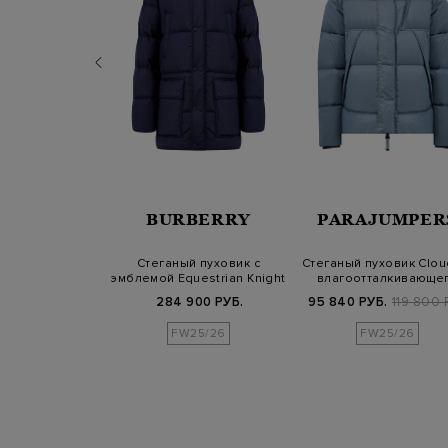
ORER
BURBERRY
PARAJUMPER
рансформер с
Стеганый пуховик с
Стеганый пуховик Clou
 капюшоном и
эмблемой Equestrian Knight
влагоотталкивающе
аной вс…
в тон
рипстопа…
Б.
239 800 РУБ.
284 900 РУБ.
95 840 РУБ.
119 800 
25/26
FW25/26
FW25/26