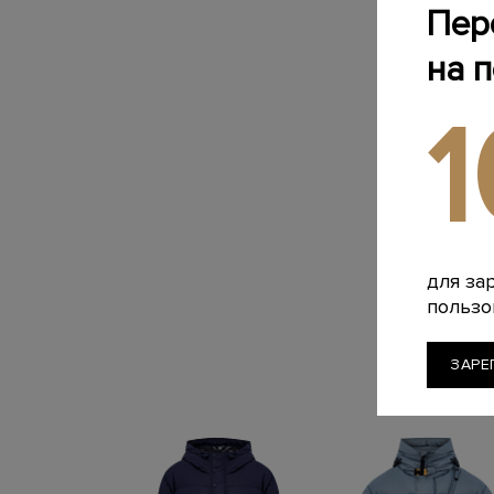
Пер
на 
для за
пользо
ЗАРЕ