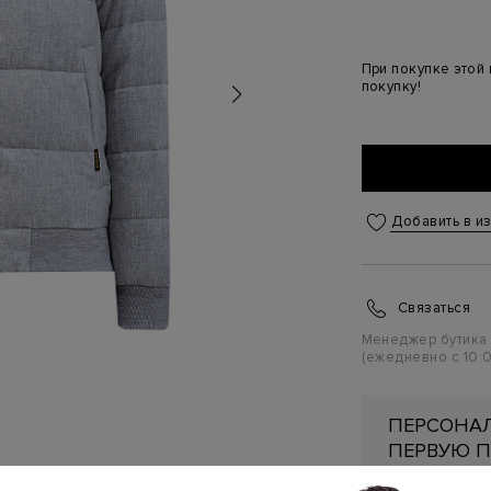
При покупке этой
покупку!
Добавить в и
Связаться
Менеджер бутика
(ежедневно с 10:0
ПЕРСОНАЛ
ПЕРВУЮ П
Подробнее