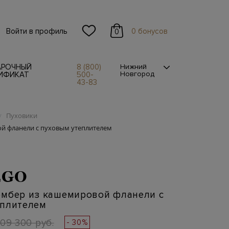
Войти в профиль
0 бонусов
0
АРОЧНЫЙ
8 (800)
Нижний
Новгород
ИФИКАТ
500-
43-83
Пуховики
/
й фланели с пуховым утеплителем
EGO
омбер из кашемировой фланели с
еплителем
109 300 руб.
- 30%