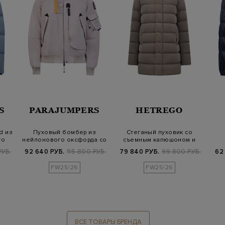
S
PARAJUMPERS
HETREGO
d из
Пуховый бомбер из
Стеганый пуховик со
го
нейлонового оксфорда со
съемным капюшоном и
съемным воро…
мехом кролика
РУБ.
92 640 РУБ.
115 800 РУБ.
79 840 РУБ.
99 800 РУБ.
62
FW25/26
FW25/26
ВСЕ ТОВАРЫ БРЕНДА