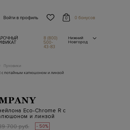
Войти в профиль
0 бонусов
0
АРОЧНЫЙ
8 (800)
Нижний
Новгород
ИФИКАТ
500-
43-83
Пуховики
/
 R с потайным капюшоном и линзой
OMPANY
нейлона Eco-Chrome R с
апюшоном и линзой
89 700 руб.
- 50%