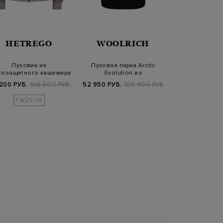
HETREGO
WOOLRICH
PESER
Пуховик из
Пуховая парка Arctic
Пуховик из 
гозащитного кашемира
Evolution из
влагостойко
с отделкой в стиле…
водонепроницаемой тк…
кожаной 
200 РУБ.
106 500 РУБ.
52 950 РУБ.
105 900 РУБ.
107 840 РУБ.
FW25/26
FW25/