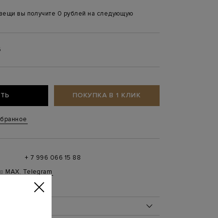
 вещи вы получите 0 рублей на следующую
6
ТЬ
ПОКУПКА В 1 КЛИК
збранное
+ 7 996 066 15 88
 в
MAX
,
Telegram
0 до 21:00)
ОБ ИЗДЕЛИИ