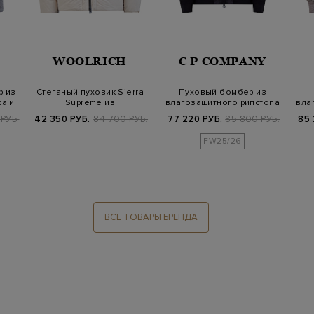
WOOLRICH
C P COMPANY
р из
Стеганый пуховик Sierra
Пуховый бомбер из
а и
Supreme из
влагозащитного рипстопа
вла
влагозащитного нейл…
D.D. Shell
РУБ.
42 350 РУБ.
84 700 РУБ.
77 220 РУБ.
85 800 РУБ.
85 
FW25/26
ВСЕ ТОВАРЫ БРЕНДА