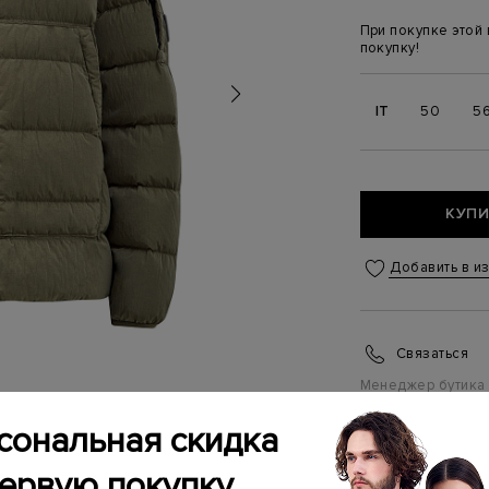
При покупке этой
покупку!
IT
50
5
КУПИ
Добавить в и
Связаться
Менеджер бутика
(ежедневно с 10:0
сональная скидка
ИНФОРМАЦИЯ 
первую покупку