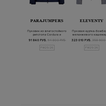
COMPANY
PARAJUMPERS
ELEVENTY
пуховик Eco-
Пуховик из влагостойкого
Пуховая куртка-бомбе
 с капюшоном
рипстопа Cordura и
меланжевого кашемир
oggle
нейлона Ox…
шелка
Б.
89 700 РУБ.
91 840 РУБ.
114 800 РУБ.
323 010 РУБ.
358 900 
FW25/26
FW25/26