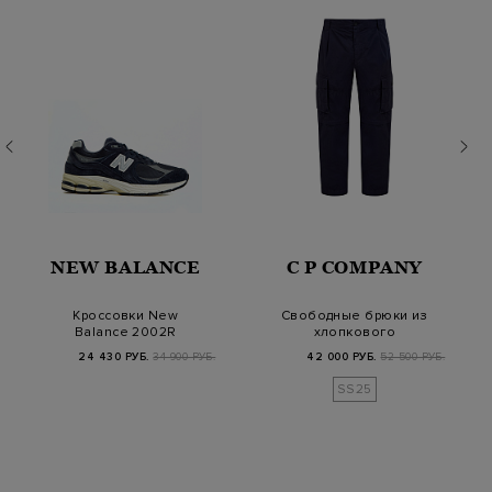
NEW BALANCE
C P COMPANY
Кроссовки New
Свободные брюки из
Balance 2002R
хлопкового
'Eclipse Castlerock'
микрорепса с
24 430 РУБ.
34 900 РУБ.
42 000 РУБ.
52 500 РУБ.
карманами-к…
SS25