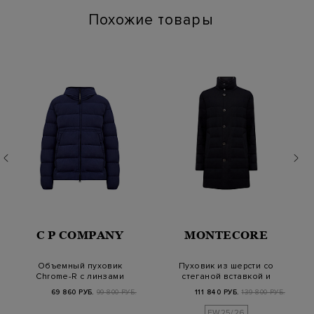
Похожие товары
C P COMPANY
MONTECORE
Объемный пуховик
Пуховик из шерсти со
Chrome-R с линзами
стеганой вставкой и
Goggle на капюшоне
высоким ворот…
69 860 РУБ.
99 800 РУБ.
111 840 РУБ.
139 800 РУБ.
FW25/26