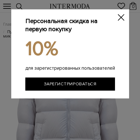
0
Персональная скидка на
Главная
Мужчинам
Одежда
Пуховики
/
/
/
первую покупку
Пуховая куртка из водоотталкивающей стеганой
/
микрофибры
10%
для зарегистрированных пользователей
ЗАРЕГИСТРИРОВАТЬСЯ