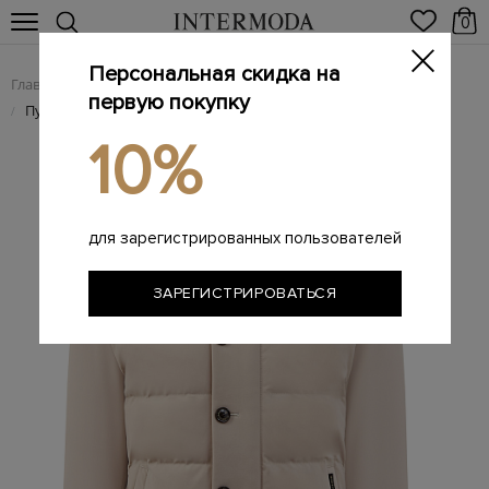
0
Персональная скидка на
Главная
Мужчинам
Одежда
Пуховики
/
/
/
первую покупку
Пуховая куртка из гладкого влагозащитного нейлона
/
10%
для зарегистрированных пользователей
ЗАРЕГИСТРИРОВАТЬСЯ