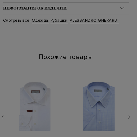
ИНФОРМАЦИЯ ОБ ИЗДЕЛИИ
Материал: хлопок 76%, полиамид 21%, эластан 3%
Смотреть все:
Одежда
,
Рубашки
,
ALESSANDRO GHERARDI
Стиль: Классические
Цвет: Черный
Артикул: BR1-2G-7T 599
Похожие товары