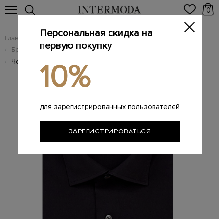
0
Персональная скидка на
Главная
Мужчинам
Одежда
/
/
первую покупку
Брендовые мужские рубашки
/
Черная рубашка из хлопкового поплина stretch
/
10%
для зарегистрированных пользователей
ЗАРЕГИСТРИРОВАТЬСЯ