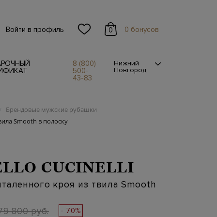
Войти в профиль
0 бонусов
0
АРОЧНЫЙ
8 (800)
Нижний
Новгород
ИФИКАТ
500-
43-83
Брендовые мужские рубашки
/
вила Smooth в полоску
LLO CUCINELLI
таленного кроя из твила Smooth
79 800 руб.
- 70%