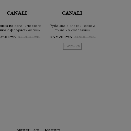
CANALI
CANALI
CANA
ашка из органического
Рубашка в классическом
Клетчатая р
пка с флористическим
стиле из коллекции
тонкого хл
патте…
Performance
попли
 350 РУБ.
34 700 РУБ.
25 520 РУБ.
31 900 РУБ.
29 190 РУБ.
4
FW25/26
SS2
Master Card
Maestro