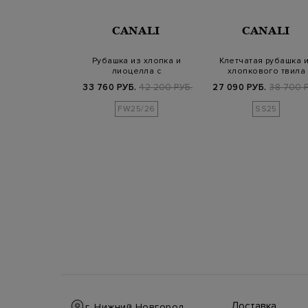
NALI
CANALI
CANALI
хлопка с микро-
Рубашка из хлопка и
Клетчатая рубашка 
м в клетку
лиоцелла с
хлопкового твила
флористическим принтом
Impeccabile
Б.
23 200 РУБ.
33 760 РУБ.
42 200 РУБ.
27 090 РУБ.
38 700 Р
FW25/26
SS25
Доставка
г. Нижний Новгород