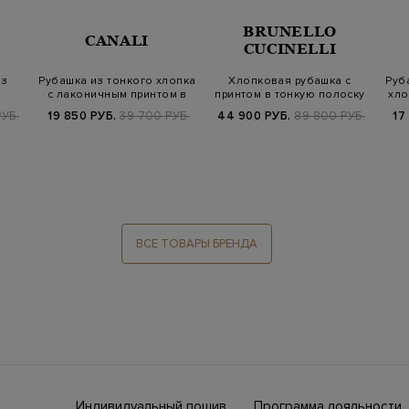
BRUNELLO
CANALI
CUCINELLI
из
Рубашка из тонкого хлопка
Хлопковая рубашка с
Руб
с лаконичным принтом в
принтом в тонкую полоску
хло
клетк…
УБ.
19 850 РУБ.
39 700 РУБ.
44 900 РУБ.
89 800 РУБ.
17
ВСЕ ТОВАРЫ БРЕНДА
Индивидуальный пошив
Программа лояльности