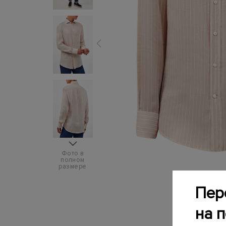
Фото в
полном
размере
Пер
на 