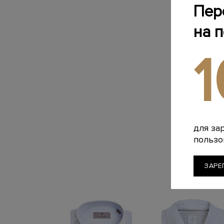
Пер
на 
для за
пользо
ЗАРЕ