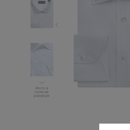
Фото в
полном
размере