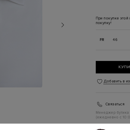
При покупке этой
покупку!
FR
46
КУПИ
Добавить в и
Связаться
Менеджер бутика
(ежедневно с 10:0