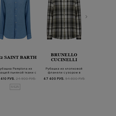
BRUNELLO
2 SAINT BARTH
PESER
CUCINELLI
убашка Pamplona из
Рубашка из хлопковой
Рубашка из
ащей льняной ткани с
фланели с узором в
хлопкового в
вышивкой
мадрасскую кле…
воротник
 410 РУБ.
24 900 РУБ.
47 400 РУБ.
94 800 РУБ.
14 070 РУБ.
4
SS25