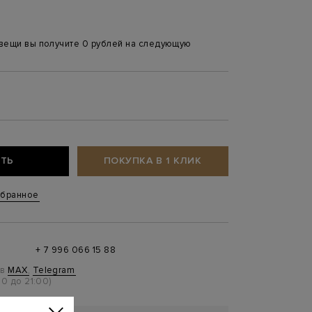
 вещи вы получите 0 рублей на следующую
ТЬ
ПОКУПКА В 1 КЛИК
збранное
+ 7 996 066 15 88
 в
MAX
,
Telegram
0 до 21:00)