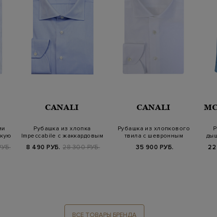
CANALI
CANALI
MC
ии
Рубашка из хлопка
Рубашка из хлопкового
Р
нкую
Impeccabile с жаккардовым
твила с шевронным
дыш
узором в т…
мотивом в тон
РУБ.
8 490 РУБ.
28 300 РУБ.
35 900 РУБ.
22
ВСЕ ТОВАРЫ БРЕНДА