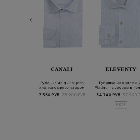
NALI
CANALI
ELEVENTY
хлопка с микро-
Рубашка из дышащего
Рубашка из коллекц
м в клетку
хлопка с микро-узором
Platinum с узором в то
полоск…
Б.
23 200 РУБ.
7 560 РУБ.
25 200 РУБ.
34 740 РУБ.
57 900 
SS25