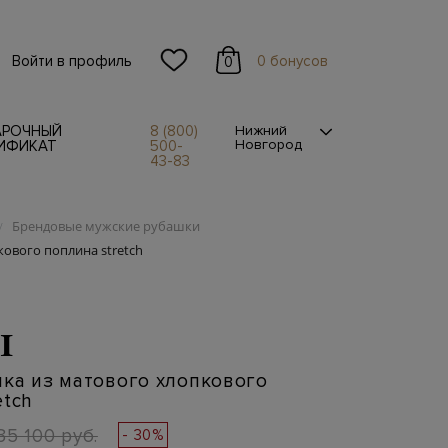
Войти в профиль
0 бонусов
0
АРОЧНЫЙ
8 (800)
Нижний
Новгород
ИФИКАТ
500-
43-83
Брендовые мужские рубашки
/
ового поплина stretch
I
ка из матового хлопкового
etch
35 100 руб.
- 30%