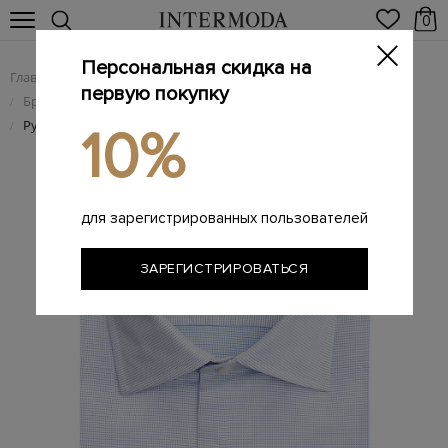
0
Персональная скидка на
Главная
Мужчинам
Одежда
/
/
первую покупку
Брендовые мужские рубашки
/
Рубашка из дышащего хлопка с микро-узором
/
10%
для зарегистрированных пользователей
ЗАРЕГИСТРИРОВАТЬСЯ