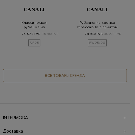
CANALI
CANALI
Классическая
Рубашка из хлопка
рубашка из
Impeccabile с принтом
эластичного
в клетку
24 570 РУБ.
35 100 РУБ.
28 960 РУБ.
36 200 РУБ.
хлопкового поплина
SS25
FW25/26
ВСЕ ТОВАРЫ БРЕНДА
INTERMODA
Галерея бутиков INTERMODA представляет более 60
брендов на 4 этажах в самом центре города. На сайте
Доставка
также презентованы новинки с последних показов и