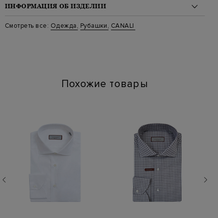
ИНФОРМАЦИЯ ОБ ИЗДЕЛИИ
Материал: хлопок 100%
Смотреть все:
Одежда
,
Рубашки
,
CANALI
Стиль: Классические
Цвет: Синий
Артикул: gd00336 718 001
Похожие товары