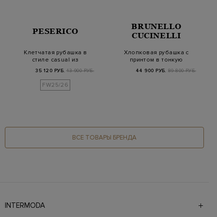
BRUNELLO
PESERICO
CUCINELLI
Клетчатая рубашка в
Хлопковая рубашка с
стиле casual из
принтом в тонкую
хлопковой фланели
полоску
35 120 РУБ.
43 900 РУБ.
44 900 РУБ.
89 800 РУБ.
FW25/26
ВСЕ ТОВАРЫ БРЕНДА
INTERMODA
Галерея бутиков INTERMODA представляет более 60