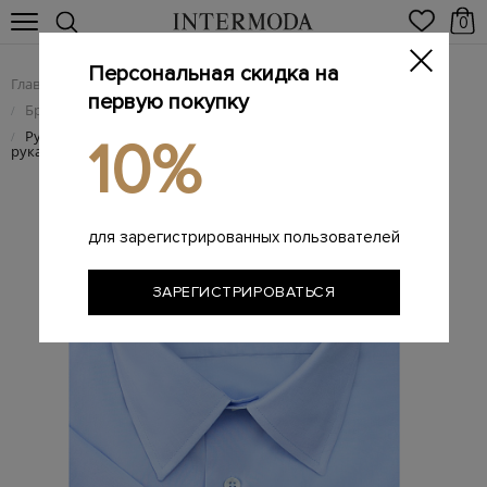
0
Персональная скидка на
Главная
Мужчинам
Одежда
/
/
первую покупку
Брендовые мужские рубашки
/
Рубашка из эластичного хлопкового поплина с короткими
/
10%
рукавами
для зарегистрированных пользователей
ЗАРЕГИСТРИРОВАТЬСЯ