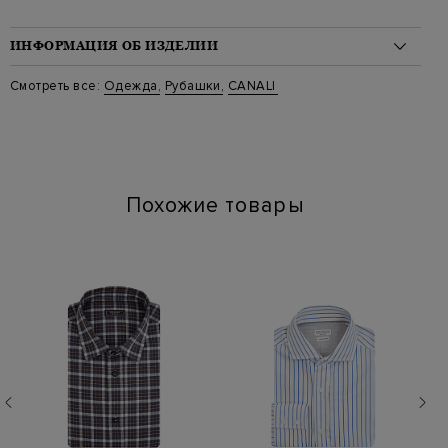
ИНФОРМАЦИЯ ОБ ИЗДЕЛИИ
Материал: хлопок 96%, эластан 4%
Смотреть все:
Одежда
,
Рубашки
,
CANALI
Стиль: Классические
Цвет: Голубой
Артикул: gd02832 ccm7046 401
Похожие товары