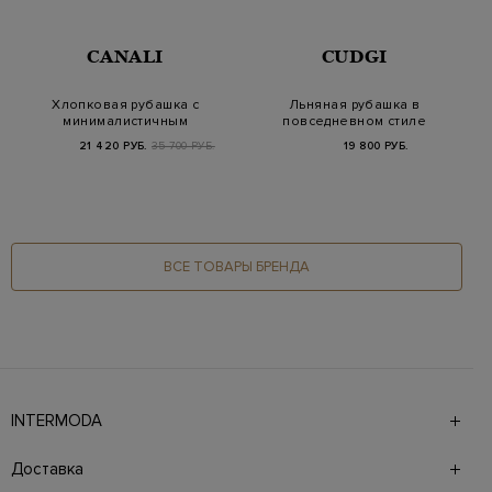
CANALI
CUDGI
Хлопковая рубашка с
Льняная рубашка в
минималистичным
повседневном стиле
шевронным узором
с нашивкой
21 420 РУБ.
35 700 РУБ.
19 800 РУБ.
в…
ВСЕ ТОВАРЫ БРЕНДА
INTERMODA
Галерея бутиков INTERMODA представляет более 60
брендов на 4 этажах в самом центре города. На сайте
Доставка
также презентованы новинки с последних показов и