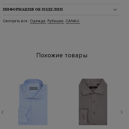
ИНФОРМАЦИЯ ОБ ИЗДЕЛИИ
Материал: хлопок 100%
Смотреть все:
Одежда
,
Рубашки
,
CANALI
Стиль: Классические, Клетка
Цвет: Синий
Артикул: gd02997 718 302
Похожие товары