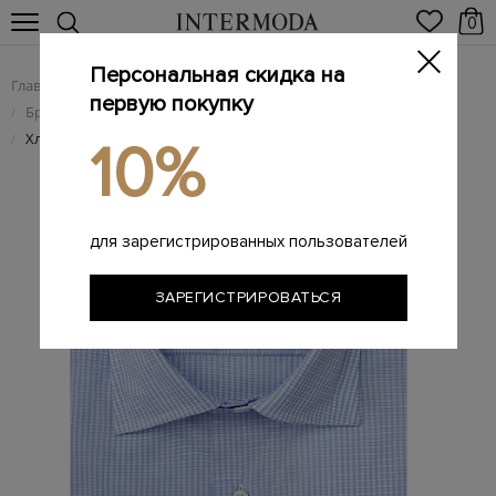
0
Персональная скидка на
Главная
Мужчинам
Одежда
/
/
первую покупку
Брендовые мужские рубашки
/
Хлопковая рубашка с клетчатым принтом в синей гамме
/
10%
для зарегистрированных пользователей
ЗАРЕГИСТРИРОВАТЬСЯ