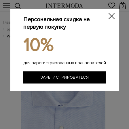
0
Персональная скидка на
Главная
Мужчинам
Одежда
/
/
первую покупку
Брендовые мужские рубашки
/
Рубашка из фактурного хлопка Impeccabile
/
10%
для зарегистрированных пользователей
ЗАРЕГИСТРИРОВАТЬСЯ