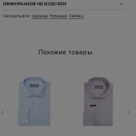
ИНФОРМАЦИЯ ОБ ИЗДЕЛИИ
Материал: хлопок 100%
Смотреть все:
Одежда
,
Рубашки
,
CANALI
Стиль: Классические
Цвет: Голубой
Артикул: gr02652 n7c3 401
Похожие товары