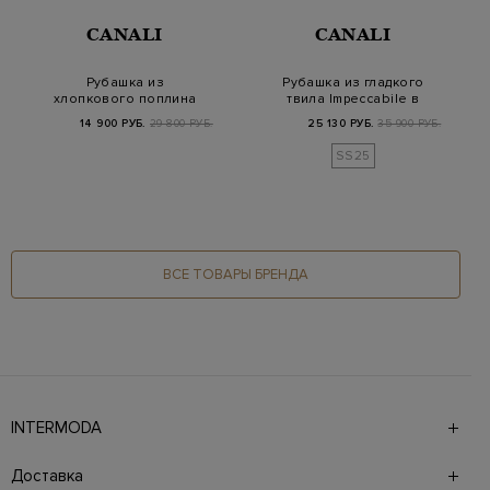
CANALI
CANALI
Рубашка из
Рубашка из гладкого
хлопкового поплина
твила Impeccabile в
с принтом в тонкую
тонкую полоску
14 900 РУБ.
29 800 РУБ.
25 130 РУБ.
35 900 РУБ.
полос…
SS25
ВСЕ ТОВАРЫ БРЕНДА
INTERMODA
Галерея бутиков INTERMODA представляет более 60
брендов на 4 этажах в самом центре города. На сайте
Доставка
также презентованы новинки с последних показов и