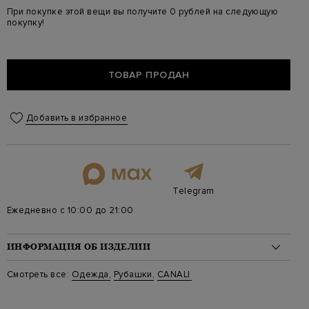
При покупке этой вещи вы получите 0 рублей на следующую
покупку!
ТОВАР ПРОДАН
Добавить в избранное
Telegram
Ежедневно с 10:00 до 21:00
ИНФОРМАЦИЯ ОБ ИЗДЕЛИИ
Материал: хлопок 100%
Смотреть все:
Одежда
,
Рубашки
,
CANALI
Стиль: Классические, Полоска
Цвет: Красный
Артикул: gr02836 n7c3 902