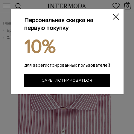
0
Персональная скидка на
Главная
Мужчинам
Одежда
/
/
первую покупку
Брендовые мужские рубашки
/
Хлопковая рубашка с обработкой Impeccabile и принтом
/
10%
для зарегистрированных пользователей
ЗАРЕГИСТРИРОВАТЬСЯ