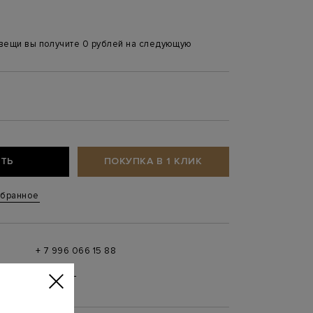
 вещи вы получите 0 рублей на следующую
ТЬ
ПОКУПКА В 1 КЛИК
збранное
+ 7 996 066 15 88
 в
MAX
,
Telegram
0 до 21:00)