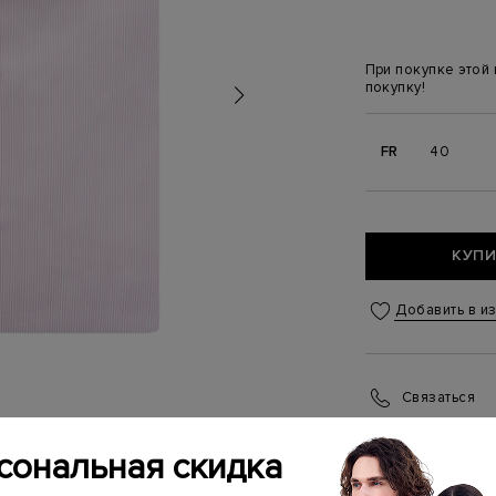
При покупке этой
покупку!
FR
40
КУПИ
Добавить в и
Связаться
Менеджер бутика
(ежедневно с 10:0
сональная скидка