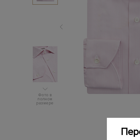
Фото в
полном
размере
Пер