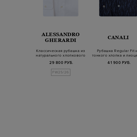
ALESSANDRO
NALI
CANALI
GHERARDI
ая рубашка в
Классическая рубашка из
Рубашка Regular Fit 
casual из
натурального хлопкового
тонкого хлопка и лиоц
ьного льна
твила
с при…
Б.
45 400 РУБ.
29 800 РУБ.
41 900 РУБ.
SS25
FW25/26