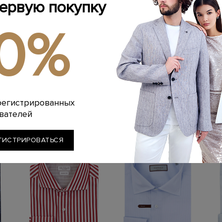
первую покупку
ИНФОРМАЦИЯ 
Материал: хлопок
ОПИСАНИЕ ИЗ
10%
Стиль: Классичес
Цвет: Розовый
Лаконичная мужск
Смотреть все:
Од
Артикул: gr02846
выбрана эластичн
максимальный ком
обработке Impecc
цветовой гамме п
пуговицы из перл
манжеты, закругл
Похожие товары
регистрированных
вателей
ГИСТРИРОВАТЬСЯ