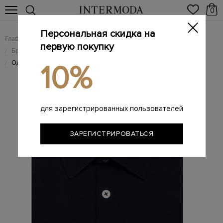
0
Персональная скидка на
Главная
Мужчинам
Одежда
/
/
первую покупку
Брендовые мужские рубашки
/
Однотонная рубашка из мягкого эластичного хлопка
/
10%
для зарегистрированных пользователей
ЗАРЕГИСТРИРОВАТЬСЯ