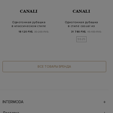
CANALI
CANALI
Однотонная рубашка
Однотонная рубашка
в классическом стиле
в стиле casual из
из гладкого по…
натурального льна
18 120 РУБ.
30 200 РУБ.
31 780 РУБ.
45 400 РУБ.
SS25
ВСЕ ТОВАРЫ БРЕНДА
INTERMODA
Галерея бутиков INTERMODA представляет более 60
брендов на 4 этажах в самом центре города. На сайте
Доставка