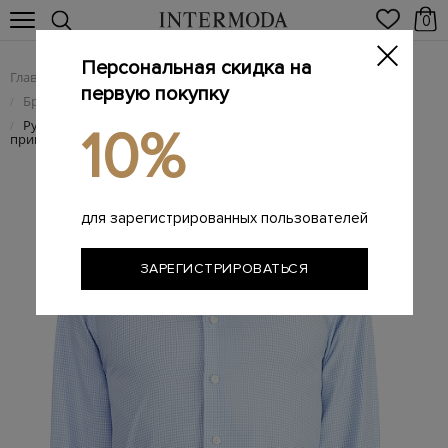
0
Персональная скидка на
Главная
Мужчинам
Одежда
/
/
первую покупку
Брендовые мужские рубашки
/
Рубашка классического силуэта Contemporary с микро-
/
10%
принтом в клетку
для зарегистрированных пользователей
ЗАРЕГИСТРИРОВАТЬСЯ