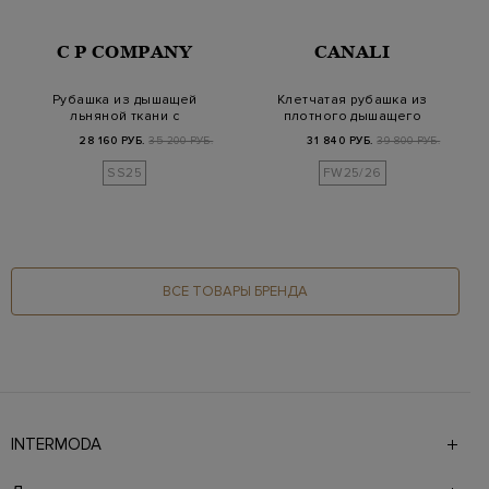
C P COMPANY
CANALI
Рубашка из дышащей
Клетчатая рубашка из
льняной ткани с
плотного дышащего
контрастным
хлопка
28 160 РУБ.
35 200 РУБ.
31 840 РУБ.
39 800 РУБ.
логотип…
SS25
FW25/26
ВСЕ ТОВАРЫ БРЕНДА
INTERMODA
Галерея бутиков INTERMODA представляет более 60
брендов на 4 этажах в самом центре города. На сайте