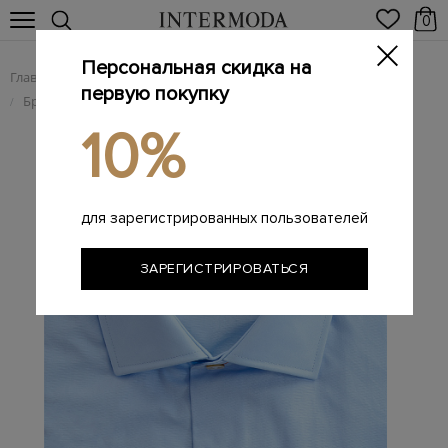
0
Персональная скидка на
Главная
Мужчинам
Одежда
/
/
первую покупку
Брендовые мужские рубашки
рубашка
/
/
10%
для зарегистрированных пользователей
ЗАРЕГИСТРИРОВАТЬСЯ