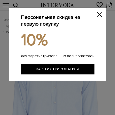
0
Персональная скидка на
Главная
Мужчинам
Одежда
/
/
первую покупку
Брендовые мужские рубашки
/
Классическая рубашка из эластичного поплина Albini
/
10%
для зарегистрированных пользователей
ЗАРЕГИСТРИРОВАТЬСЯ