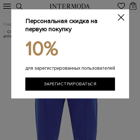
0
Персональная скидка на
Главная
Мужчинам
Одежда
Спортивная одежда
/
/
/
первую покупку
Спортивные брюки-джоггеры с объемными швами и
/
аппликацией
10%
для зарегистрированных пользователей
ЗАРЕГИСТРИРОВАТЬСЯ