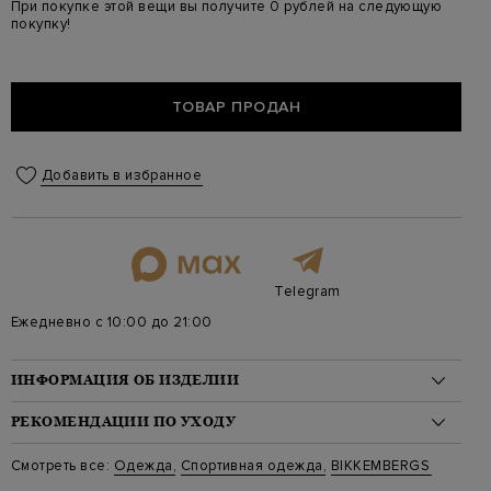
При покупке этой вещи вы получите 0 рублей на следующую
покупку!
ТОВАР ПРОДАН
Добавить в избранное
Telegram
Ежедневно с 10:00 до 21:00
ИНФОРМАЦИЯ ОБ ИЗДЕЛИИ
Материал: хлопок 70%, полиэстер 30%
РЕКОМЕНДАЦИИ ПО УХОДУ
На модели: 184/100/70/98 на модели размер M
Стиль: Джоггеры
Стирка: Деликатная стирка при температуре воды до 30
Смотреть все:
Одежда
,
Спортивная одежда
,
BIKKEMBERGS
Цвет: Синий
градусов