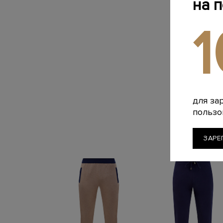
на 
для за
пользо
ЗАРЕ