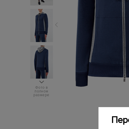
Фото в
полном
размере
Пер