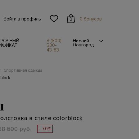
Войти в профиль
0 бонусов
0
АРОЧНЫЙ
8 (800)
Нижний
Новгород
ИФИКАТ
500-
43-83
Спортивная одежда
/
rblock
I
олстовка в стиле colorblock
88 600 руб.
- 70%