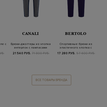
CANALI
BERTOLO
ле с
Брюки-джоггеры из хлопка
Спортивные брюки из
м
интерлок с лампасами
эластичного хлопка с
контрастной о…
УБ.
21 540 РУБ.
71 800 РУБ.
17 280 РУБ.
57 600 РУБ.
ВСЕ ТОВАРЫ БРЕНДА