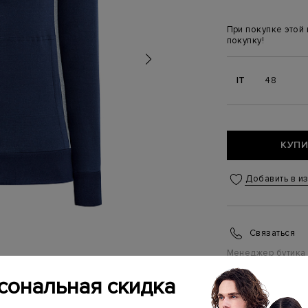
При покупке этой
покупку!
IT
48
КУПИ
Добавить в и
Связаться
Менеджер бутика
(ежедневно с 10:0
сональная скидка
ИНФОРМАЦИЯ 