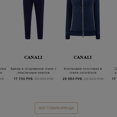
CANALI
CANALI
опка
Брюки в спортивном стиле с
Хлопковая толстовка в
С
ми
эластичным поясом
стиле colorblock
э
УБ.
17 730 РУБ.
59 100 РУБ.
26 580 РУБ.
88 600 РУБ.
17
ВСЕ ТОВАРЫ БРЕНДА