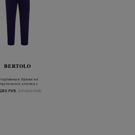
BERTOLO
портивные брюки из
ластичного хлопка с
контрастной о…
 280 РУБ.
57 600 РУБ.