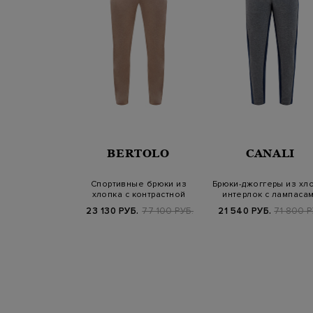
BERTOLO
CANALI
Спортивные брюки из
Брюки-джоггеры из хл
хлопка с контрастной
интерлок с лампаса
отделкой
23 130 РУБ.
77 100 РУБ.
21 540 РУБ.
71 800 Р