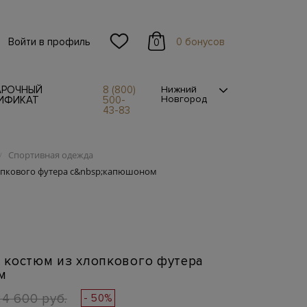
Войти в профиль
0 бонусов
0
АРОЧНЫЙ
8 (800)
Нижний
Новгород
ИФИКАТ
500-
43-83
Спортивная одежда
/
опкового футера с&nbsp;капюшоном
 костюм из хлопкового футера
м
24 600 руб.
- 50%