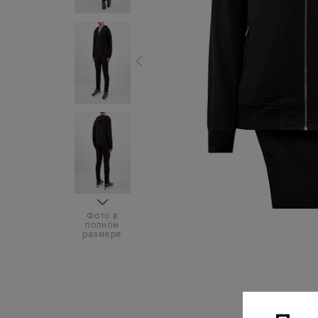
Фото в
полном
размере