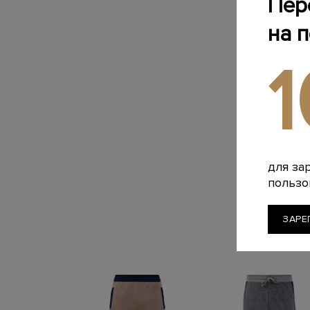
Пер
на 
для за
пользо
ЗАРЕ