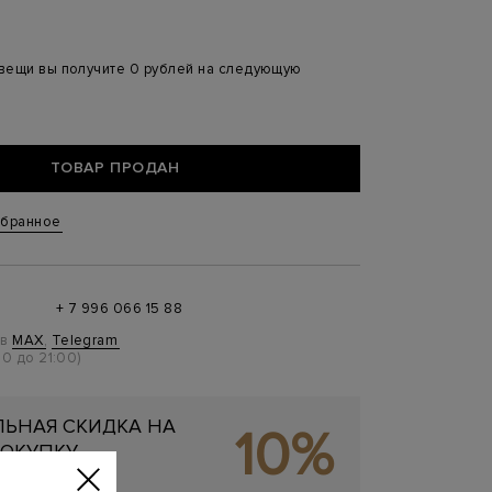
 вещи вы получите 0 рублей на следующую
ТОВАР ПРОДАН
збранное
+ 7 996 066 15 88
 в
MAX
,
Telegram
0 до 21:00)
ЬНАЯ СКИДКА НА
10%
ОКУПКУ