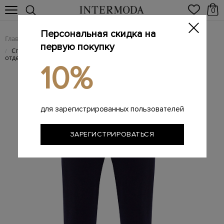
0
Персональная скидка на
Главная
Мужчинам
Одежда
Спортивная одежда
/
/
/
первую покупку
Спортивные джоггеры из&nbsp;шерсти с&nbsp;контрастной
/
отделкой
10%
для зарегистрированных пользователей
ЗАРЕГИСТРИРОВАТЬСЯ