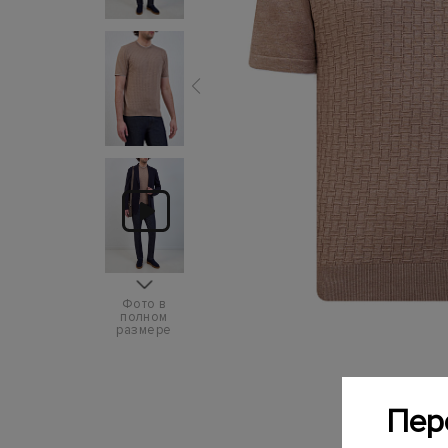
Фото в
полном
размере
Пер