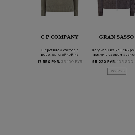
NALI
C P COMPANY
GRAN SASSO
стиле casual с
Шерстяной свитер с
Кардиган из кашемиро
 узором на
воротом-стойкой на
пряжи с узором аранс
дней пл…
молнии и линзой
вязки
Б.
59 800 РУБ.
17 550 РУБ.
35 100 РУБ.
95 220 РУБ.
105 800 
SS25
FW25/26