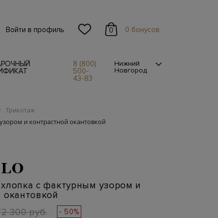
Войти в профиль
0 бонусов
0
АРОЧНЫЙ
8 (800)
Нижний
Новгород
ИФИКАТ
500-
43-83
Трикотаж
/
узором и контрастной окантовкой
OLO
хлопка с фактурным узором и
й окантовкой
72 300 руб.
- 50%