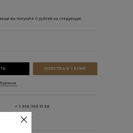
 вещи вы получите 0 рублей на следующую
4
ТЬ
ПОКУПКА В 1 КЛИК
збранное
+ 7 996 066 15 88
 в
MAX
,
Telegram
0 до 21:00)