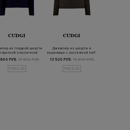
CUDGI
CUDGI
BERT
пер из гладкой шерсти
Джемпер из шерсти и
Джемпер из 
 отделкой эластичной
кашемира с застежкой half-
шелка с зас
вязки
zip
молн
 840 РУБ.
19 800 РУБ.
13 520 РУБ.
16 900 РУБ.
44 800 РУБ.
FW25/26
FW25/26