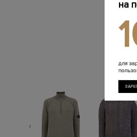
на 
для за
пользо
ЗАРЕ