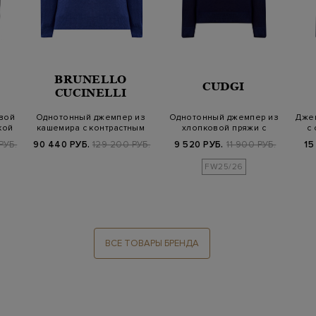
BRUNELLO
CUDGI
CUCINELLI
вой
Однотонный джемпер из
Однотонный джемпер из
Джем
кой
кашемира с контрастным
хлопковой пряжи с
с
кантом
вышитым логоти…
РУБ.
90 440 РУБ.
129 200 РУБ.
9 520 РУБ.
11 900 РУБ.
15
FW25/26
ВСЕ ТОВАРЫ БРЕНДА