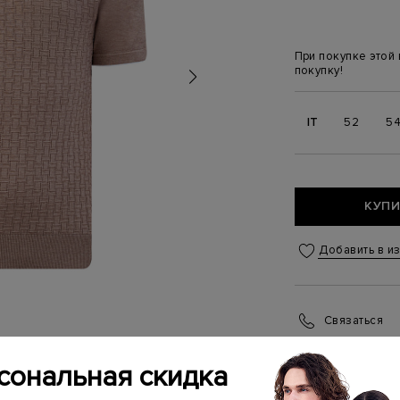
При покупке этой
покупку!
IT
52
5
КУПИ
Добавить в и
Связаться
Менеджер бутика
(ежедневно с 10:0
сональная скидка