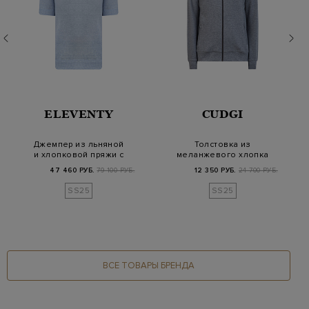
ELEVENTY
CUDGI
Джемпер из льняной
Толстовка из
и хлопковой пряжи с
меланжевого хлопка
короткими рукав…
интерлок с вышитым
47 460 РУБ.
79 100 РУБ.
12 350 РУБ.
24 700 РУБ.
лог…
SS25
SS25
ВСЕ ТОВАРЫ БРЕНДА