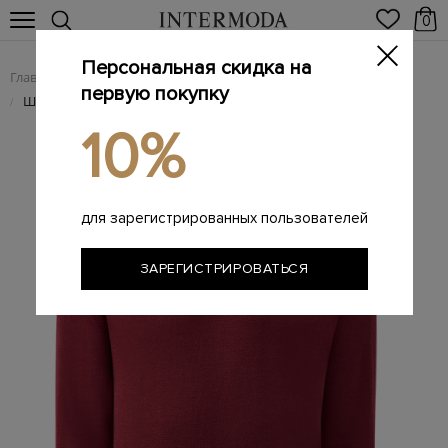
0
Персональная скидка на
Главная
Мужчинам
Одежда
Трикотаж
/
/
/
первую покупку
Шерстяная водолазка из тонкой пряжи
/
10%
для зарегистрированных пользователей
ЗАРЕГИСТРИРОВАТЬСЯ