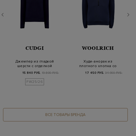
CUDGI
WOOLRICH
Джемпер из гладкой
Худи-анорак из
шерсти с отделкой
плотного хлопка со
эластичной вязки
светоотражающим
15 840 РУБ.
19 800 РУБ.
17 450 РУБ.
34 900 РУБ.
лого…
FW25/26
ВСЕ ТОВАРЫ БРЕНДА