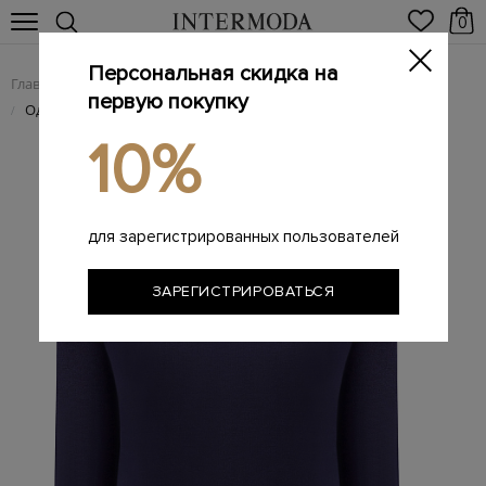
0
Персональная скидка на
Главная
Мужчинам
Одежда
Трикотаж
/
/
/
первую покупку
Однотонная водолазка из шерстяной пряжи
/
10%
для зарегистрированных пользователей
ЗАРЕГИСТРИРОВАТЬСЯ