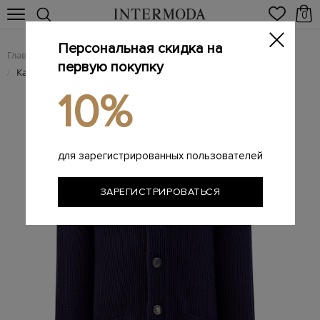
0
Персональная скидка на
Главная
Мужчинам
Одежда
Трикотаж
/
/
/
первую покупку
Кардиган из хлопковой пряжи английской вязки
/
10%
для зарегистрированных пользователей
ЗАРЕГИСТРИРОВАТЬСЯ