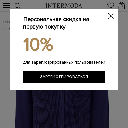
0
Персональная скидка на
Главная
Мужчинам
Одежда
Трикотаж
/
/
/
первую покупку
Кардиган из хлопковой пряжи с вязаным узором
/
10%
для зарегистрированных пользователей
ЗАРЕГИСТРИРОВАТЬСЯ