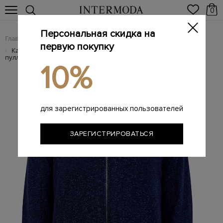
0
Персональная скидка на
Главная
Мужчинам
Одежда
Трикотаж
/
/
/
первую покупку
Кардиган из хлопковой пряжи на молнии с кожаным
/
пуллером
10%
для зарегистрированных пользователей
ЗАРЕГИСТРИРОВАТЬСЯ