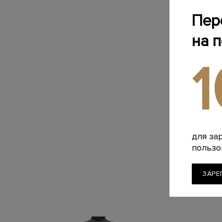
Пер
на 
для за
пользо
ЗАРЕ