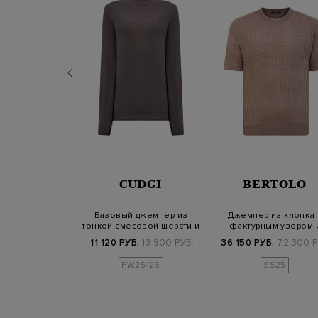
ERICO
CUDGI
BERTOLO
мягкой шерсти
Базовый джемпер из
Джемпер из хлопка 
а с вязаным
тонкой смесовой шерсти и
фактурным узором 
ом «кос…
кашемира
контрастной ока…
Б.
55 300 РУБ.
11 120 РУБ.
13 900 РУБ.
36 150 РУБ.
72 300 Р
FW25/26
SS25