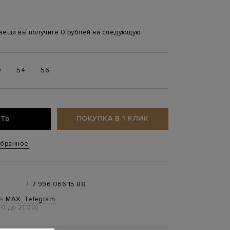
 вещи вы получите 0 рублей на следующую
0
54
56
ТЬ
ПОКУПКА В 1 КЛИК
збранное
+ 7 996 066 15 88
 в
MAX
,
Telegram
0 до 21:00)