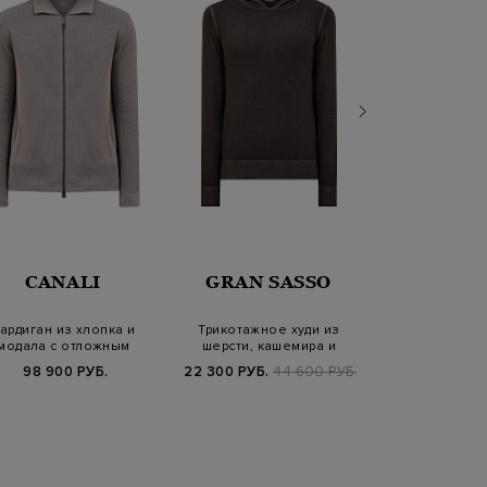
BRUN
CANALI
GRAN SASSO
CUCIN
ардиган из хлопка и
Трикотажное худи из
Худи из хлопко
модала с отложным
шерсти, кашемира и
с объемной 
воротом
вискозы с капюш…
Dream 
98 900 РУБ.
22 300 РУБ.
44 600 РУБ.
59 900 РУБ.
1