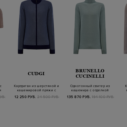
BRUNELLO
CUDGI
CUCINELLI
с
Каргдиган из шерстяной и
Однотонный свитер из
К
и
кашемировой пряжи с
кашемира с отделкой
застежкой…
английской вя…
УБ.
12 250 РУБ.
24 500 РУБ.
135 870 РУБ.
194 100 РУБ.