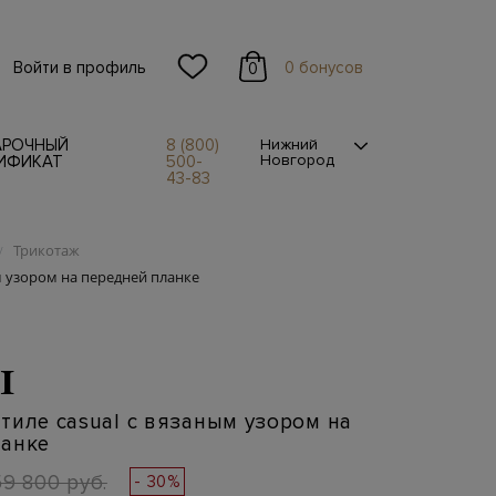
Войти в профиль
0 бонусов
0
АРОЧНЫЙ
8 (800)
Нижний
Новгород
ИФИКАТ
500-
43-83
Трикотаж
/
м узором на передней планке
I
тиле casual с вязаным узором на
ланке
59 800 руб.
- 30%