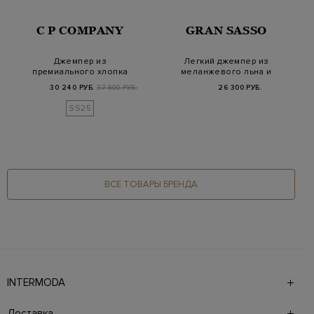
C P COMPANY
GRAN SASSO
Джемпер из
Легкий джемпер из
премиального хлопка
меланжевого льна и
Sea Island с линзой
хлопка
30 240 РУБ.
37 800 РУБ.
26 300 РУБ.
C.P…
SS25
ВСЕ ТОВАРЫ БРЕНДА
INTERMODA
Галерея бутиков INTERMODA представляет более 60
брендов на 4 этажах в самом центре города. На сайте
Доставка