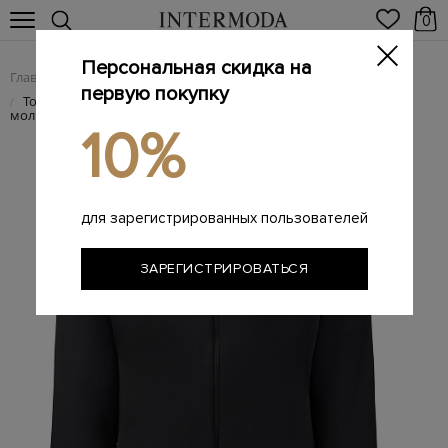
0
Персональная скидка на
Главная
Мужчинам
Одежда
Трикотаж
/
/
/
первую покупку
Толстовка из мягкого эластичного флиса с карманами на
/
молнии
10%
для зарегистрированных пользователей
ЗАРЕГИСТРИРОВАТЬСЯ