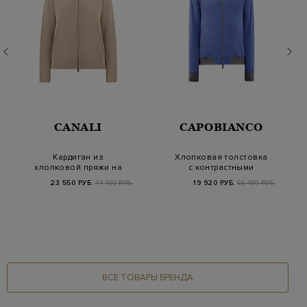
CANALI
CAPOBIANCO
Кардиган из
Хлопковая толстовка
хлопковой пряжи на
с контрастными
молнии с кожаным
вставками и
23 550 РУБ.
47 100 РУБ.
19 920 РУБ.
66 400 РУБ.
пуллер…
капюшон…
ВСЕ ТОВАРЫ БРЕНДА