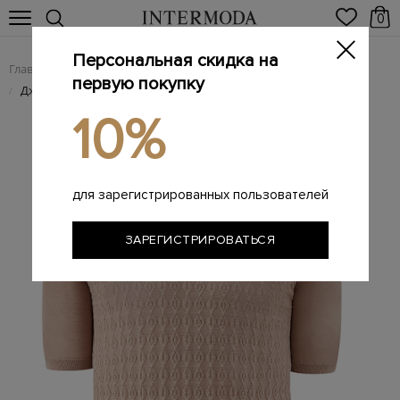
0
Персональная скидка на
Главная
Мужчинам
Одежда
Трикотаж
/
/
/
первую покупку
Джемпер тонкой вязки из хлопковой пряжи с нитью шелка
/
10%
для зарегистрированных пользователей
ЗАРЕГИСТРИРОВАТЬСЯ