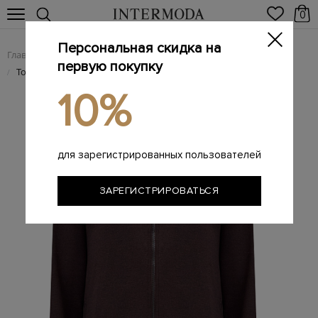
0
Персональная скидка на
Главная
Мужчинам
Одежда
Трикотаж
/
/
/
первую покупку
Толстовка из шерсти и вискозы с вышитым логотипом
/
10%
для зарегистрированных пользователей
ЗАРЕГИСТРИРОВАТЬСЯ