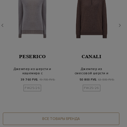
PESERICO
CANALI
Джемпер из шерсти и
Джемпер из
кашемира с
смесовой шерсти и
контрастной
шелка с застежкой
39 760 РУБ.
49 700 РУБ.
50 800 РУБ.
63 500 РУБ.
окантовкой
half-zi…
FW25/26
FW25/26
ВСЕ ТОВАРЫ БРЕНДА