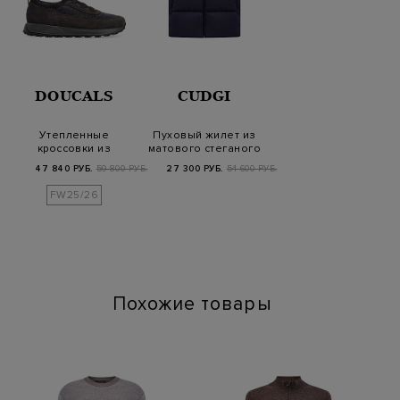
DOUCALS
CUDGI
Утепленные
Пуховый жилет из
кроссовки из
матового стеганого
шерстяного
нейлона с
47 840 РУБ.
59 800 РУБ.
27 300 РУБ.
54 600 РУБ.
трикотажа и замши
капюшоно…
FW25/26
Похожие товары