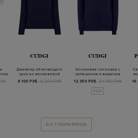
CUDGI
CUDGI
и
Джемпер облегающего
Хлопковая толстовка с
Св
елка
кроя из меланжевой
капюшоном и вышитым
ме
вискозы, шерсти…
логотипом
УБ.
6 100 РУБ.
12 200 РУБ.
12 350 РУБ.
24 700 РУБ.
16
SS25
ВСЕ ТОВАРЫ БРЕНДА