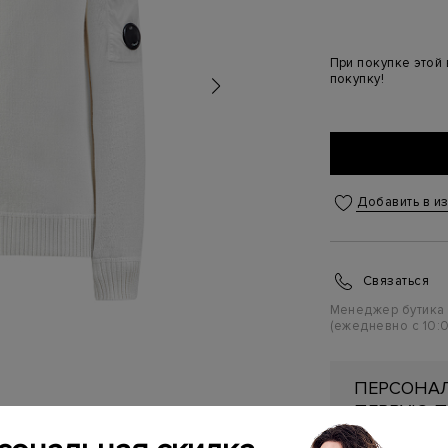
При покупке этой
покупку!
Добавить в и
Связаться
Менеджер бутика
(ежедневно с 10:0
ПЕРСОНАЛ
ПЕРВУЮ П
Подробнее