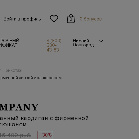
Войти в профиль
0 бонусов
0
АРОЧНЫЙ
8 (800)
Нижний
Новгород
ИФИКАТ
500-
43-83
Трикотаж
/
ирменной линзой и капюшоном
OMPANY
анный кардиган с фирменной
апюшоном
46 400 руб.
- 30%