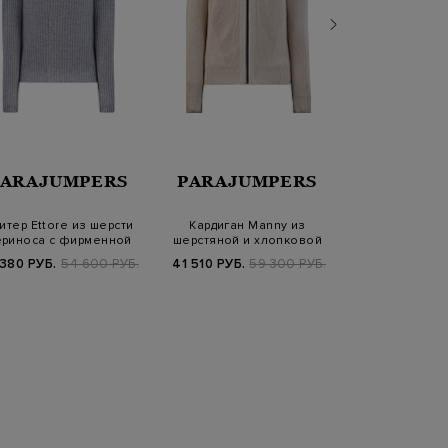
PARAJUMPERS
PARAJUMPERS
CAPOB
итер Ettore из шерсти
Кардиган Manny из
Толстовка-б
риноса с фирменной
шерстяной и хлопковой
модала и кашем
нашивкой
пряжи с фирмен…
детал
 380 РУБ.
54 600 РУБ.
41 510 РУБ.
59 300 РУБ.
89 820 РУБ.
9
FW25/