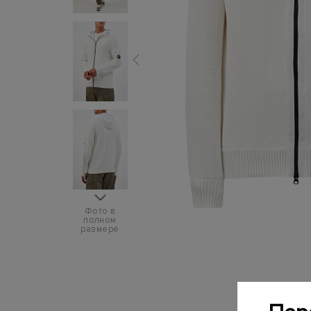
Фото в
полном
размере