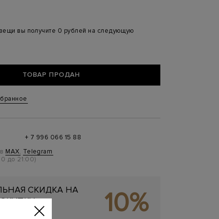
 вещи вы получите 0 рублей на следующую
ТОВАР ПРОДАН
збранное
+ 7 996 066 15 88
 в
MAX
,
Telegram
0 до 21:00)
ЬНАЯ СКИДКА НА
10%
ОКУПКУ