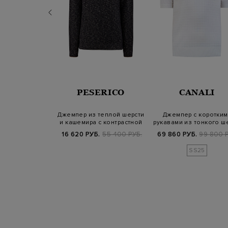
COMPANY
PESERICO
CANALI
 из шерсти
Джемпер из теплой шерсти
Джемпер с коротким
с карманом и
и кашемира с контрастной
рукавами из тонкого ш
 на рука…
окан…
и хлопка
Б.
31 100 РУБ.
16 620 РУБ.
55 400 РУБ.
69 860 РУБ.
99 800 Р
SS25