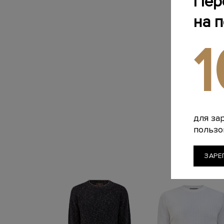
Пер
на 
для за
пользо
ЗАРЕ