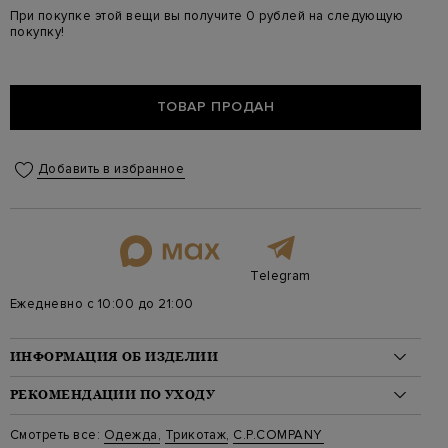
При покупке этой вещи вы получите 0 рублей на следующую
покупку!
ТОВАР ПРОДАН
Добавить в избранное
Telegram
Ежедневно с 10:00 до 21:00
ИНФОРМАЦИЯ ОБ ИЗДЕЛИИ
Материал: полиамид 60%, шерсть 40%
РЕКОМЕНДАЦИИ ПО УХОДУ
На модели: 184/88/74/95 на модели размер 48
Стиль: Джемперы, Длинный рукав, Однотонный
Стирка: Ручная стирка при температуре воды до 40 градусов
Смотреть все:
Одежда
,
Трикотаж
,
C.P.COMPANY
Цвет: Синий
Отбеливание: Отбеливание запрещено