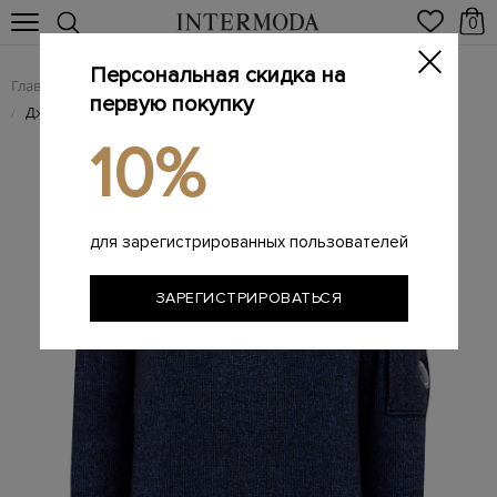
0
Персональная скидка на
Главная
Мужчинам
Одежда
Трикотаж
/
/
/
первую покупку
Джемпер из меланжевой шерстяной пряжи Re-Wool с линзой
/
10%
для зарегистрированных пользователей
ЗАРЕГИСТРИРОВАТЬСЯ