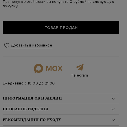
При покупке этой вещи вы получите 0 рублей на следующую
покупку!
ТОВАР ПРОДАН
Добавить в избранное
Telegram
Ежедневно с 10:00 до 21:00
ИНФОРМАЦИЯ ОБ ИЗДЕЛИИ
Материал: хлопок 100%
ОПИСАНИЕ ИЗДЕЛИЯ
На модели: 190/96/73/96 на модели размер 50
Стиль: Джемперы
Мужской джемпер в универсальном черном цвете от C.P.
РЕКОМЕНДАЦИИ ПО УХОДУ
Цвет: Черный
Company выполнен из тонкой, но в то же время теплой