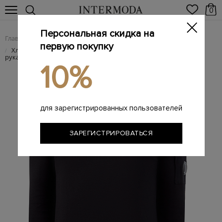
0
Персональная скидка на
Главная
Мужчинам
Одежда
Трикотаж
/
/
/
первую покупку
Хлопковый джемпер с фактурной прострочкой и линзой на
/
рукаве
10%
для зарегистрированных пользователей
ЗАРЕГИСТРИРОВАТЬСЯ