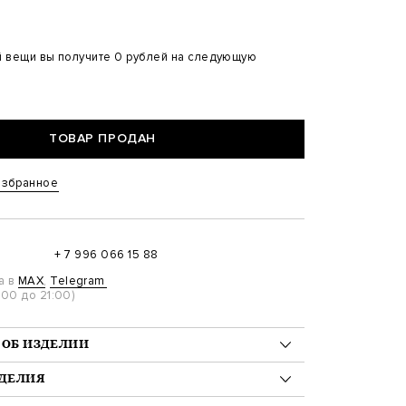
й вещи вы получите 0 рублей на следующую
ТОВАР ПРОДАН
избранное
+ 7 996 066 15 88
а в
MAX
,
Telegram
00 до 21:00)
ОБ ИЗДЕЛИИ
к 100%
ЗДЕЛИЯ
100/70/98 на модели размер 54