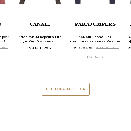
O
CANALI
PARAJUMPERS
ерсти
Хлопковый кардиган на
Комбинированная
С
кой
двойной молнии с
толстовка из линии Rescue
пуллером из зам…
Fleece с бре…
 РУБ.
59 800 РУБ.
39 120 РУБ.
48 900 РУБ.
2
FW25/26
ВСЕ ТОВАРЫ БРЕНДА