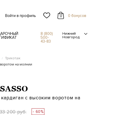
Войти в профиль
0 бонусов
0
АРОЧНЫЙ
8 (800)
Нижний
Новгород
ТИФИКАТ
500-
43-83
Трикотаж
/
 воротом на молнии
SASSO
кардиган с высоким воротом на
33 200 руб.
- 60%