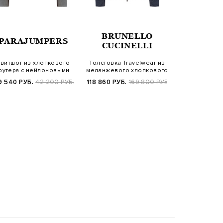
BRUNELLO
PARAJUMPERS
CU
CUCINELLI
витшот из хлопкового
Толстовка Travelwear из
Кардиган и
футера с нейлоновыми
меланжевого хлопкового
кашемира с з
вставками и…
футера…
мол
9 540 РУБ.
42 200 РУБ.
118 860 РУБ.
169 800 РУБ.
13 520 РУБ.
FW2