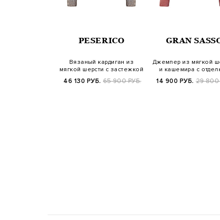
OBIANCO
PESERICO
GRAN SASS
ка-бомбер из
Вязаный кардиган из
Джемпер из мягкой ш
и и хлопка с
мягкой шерсти с застежкой
и кашемира с отдел
нным узором
на молни…
английс…
УБ.
107 800 РУБ.
46 130 РУБ.
65 900 РУБ.
14 900 РУБ.
29 800
W25/26