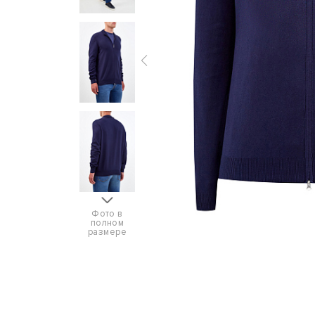
Фото в
полном
размере