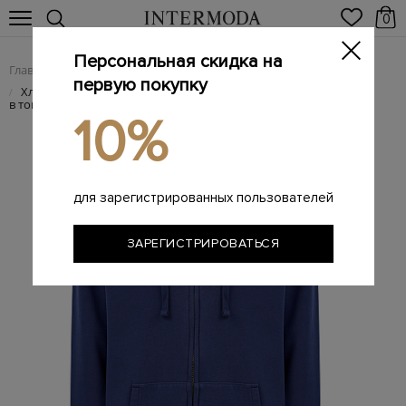
0
Персональная скидка на
Главная
Мужчинам
Одежда
Трикотаж
/
/
/
первую покупку
Хлопковая толстовка Danny в спортивном стиле с вышивкой
/
в тон
10%
для зарегистрированных пользователей
ЗАРЕГИСТРИРОВАТЬСЯ