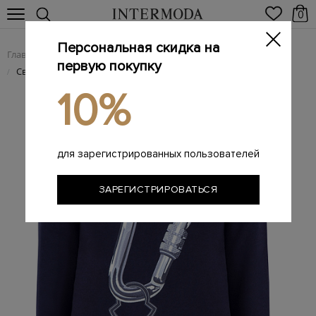
0
Персональная скидка на
Главная
Мужчинам
Одежда
Трикотаж
/
/
/
первую покупку
Свитшот из хлопка с вышитым принтом
/
10%
для зарегистрированных пользователей
ЗАРЕГИСТРИРОВАТЬСЯ