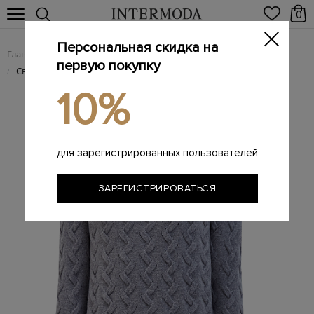
0
Персональная скидка на
Главная
Мужчинам
Одежда
Трикотаж
/
/
/
первую покупку
Свитер из шерсти и кашемира с фактурным вязаным узором
/
10%
для зарегистрированных пользователей
ЗАРЕГИСТРИРОВАТЬСЯ