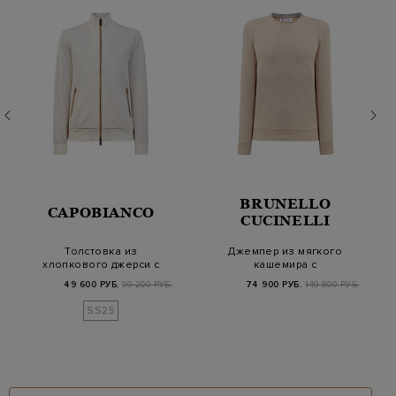
BRUNELLO
CAPOBIANCO
CUCINELLI
Толстовка из
Джемпер из мягкого
хлопкового джерси с
кашемира с
окантовкой из эко-
контрастной
49 600 РУБ.
99 200 РУБ.
74 900 РУБ.
149 800 РУБ.
зам…
окантовкой м…
SS25