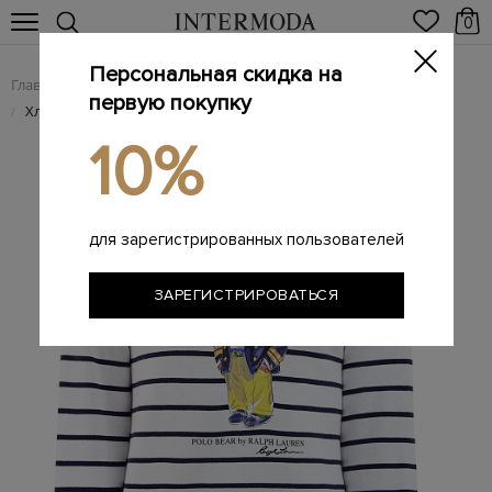
0
Персональная скидка на
Главная
Мужчинам
Одежда
Трикотаж
/
/
/
первую покупку
Хлопковый свитшот в полоску с фирменной аппликацией
/
10%
для зарегистрированных пользователей
ЗАРЕГИСТРИРОВАТЬСЯ