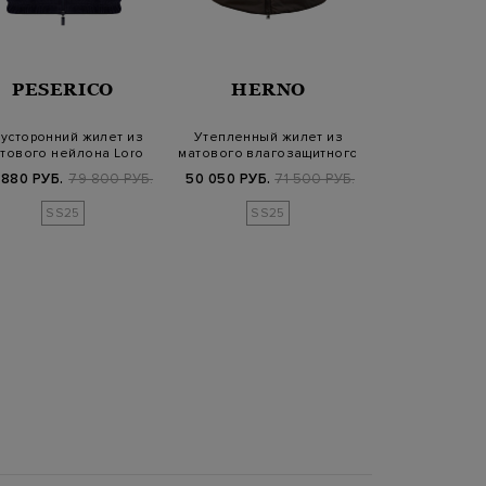
PESERICO
HERNO
GRAN S
усторонний жилет из
Утепленный жилет из
Утепленный
тового нейлона Loro
матового влагозащитного
трикотажной 
Piana и хл…
эко-микров…
контрас
 880 РУБ.
79 800 РУБ.
50 050 РУБ.
71 500 РУБ.
31 250 РУБ.
6
SS25
SS25
SS2