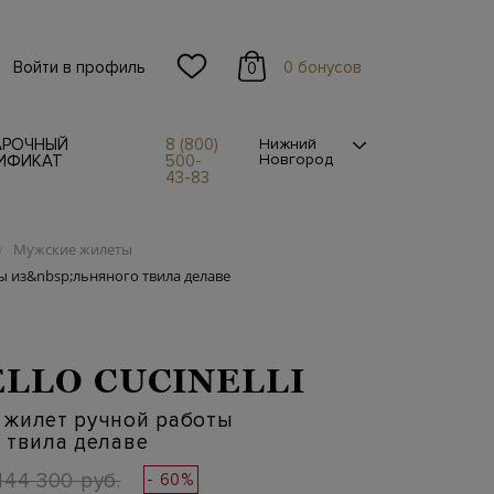
Войти в профиль
0 бонусов
0
АРОЧНЫЙ
8 (800)
Нижний
Новгород
ИФИКАТ
500-
43-83
Мужские жилеты
/
 из&nbsp;льняного твила делаве
LLO CUCINELLI
 жилет ручной работы
 твила делаве
144 300 руб.
- 60%