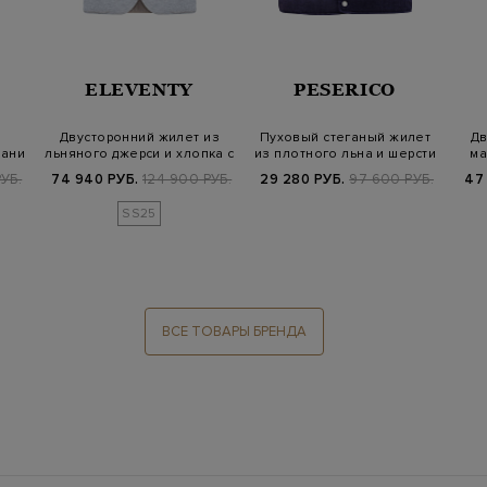
ELEVENTY
PESERICO
Двусторонний жилет из
Пуховый стеганый жилет
Дв
кани
льняного джерси и хлопка с
из плотного льна и шерсти
ма
утепл…
РУБ.
74 940 РУБ.
124 900 РУБ.
29 280 РУБ.
97 600 РУБ.
47
SS25
ВСЕ ТОВАРЫ БРЕНДА