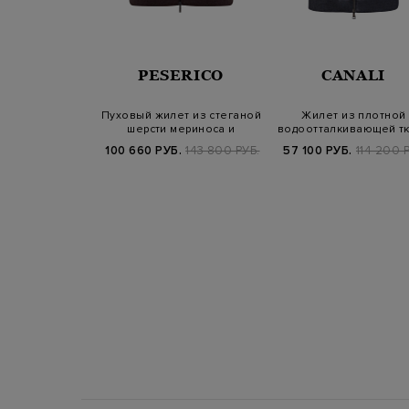
ORER
PESERICO
CANALI
o из матового
Пуховый жилет из стеганой
Жилет из плотной
ного нейлона с
шерсти мериноса и
водоотталкивающей т
тепл…
кашемира
Rain Protecti…
Б.
88 700 РУБ.
100 660 РУБ.
143 800 РУБ.
57 100 РУБ.
114 200 