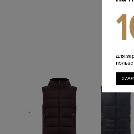
для за
пользо
ЗАРЕ