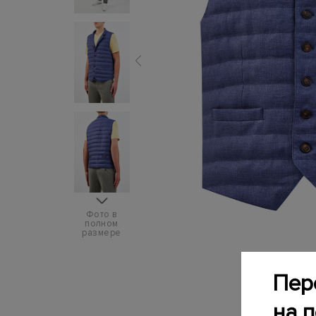
Фото в
полном
размере
Пер
на 