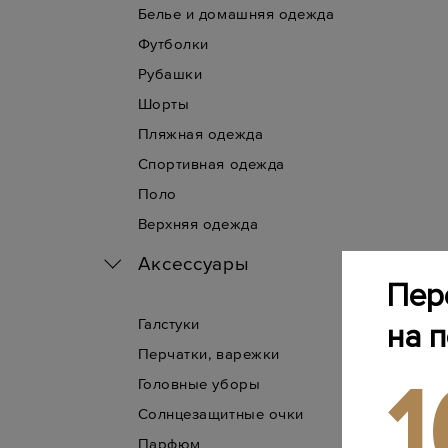
Белье и домашняя одежда
Футболки
Рубашки
Шорты
Пляжная одежда
Спортивная одежда
Поло
Верхняя одежда
Аксессуары
Пер
Галстуки
на 
Перчатки, варежки
Головные уборы
Солнцезащитные очки
Парфюм