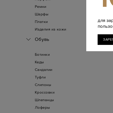
Ремни
Шарфы
для за
Платки
пользо
Изделия из кожи
Обувь
ЗАРЕ
Ботинки
Кеды
Сандалии
Туфли
Слипоны
Кроссовки
Шлепанцы
Лоферы