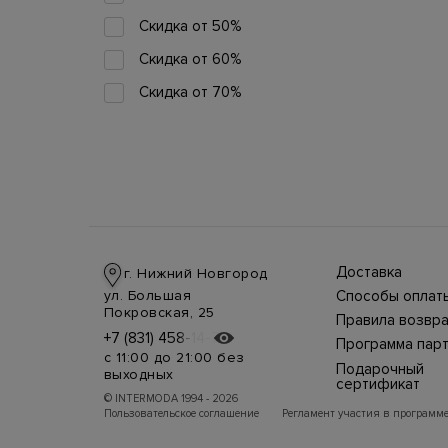
Скидка от 50%
Скидка от 60%
Скидка от 70%
Доставка
г. Нижний Новгород
Доставка в стра
ул. Большая
Способы оплат
производится
Оплата в интерн
Покровская, 25
курьерской слу
Правила возвра
магазине
СДЭК, DHL при 
Интернет-магаз
+7 (831) 458-14-75
+7 (831) 458-14-75
осуществляется
предоплате.
Программа пар
позволяет верн
несколькими
Возможные
с 11:00 до 21:00 без
товар в течение
способами:
Подарочный
дополнительны
выходных
недель с момен
наличными курь
расходы за
сертификат
покупки. Для во
при получении 
таможенное
Подарочный
© INTERMODA 1994 - 2026
можно
или кредитными
оформление то
сертификат в ми
Пользовательское соглашение
Регламент участия в программе
воспользоватьс
картами МИР, Vis
несет получател
высокой моды —
курьерской слу
(включая Electron
самый знак вним
или самостояте