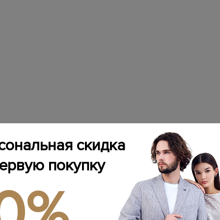
сональная скидка
первую покупку
10%