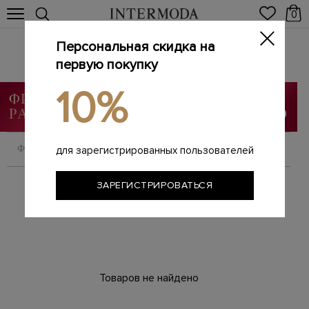
0
Персональная скидка на
Кеды, кроссовки
Главная
первую покупку
Мужчинам
SALE
Кеды, кроссовки
/
/
/
10%
ФИЛЬТРОВАТЬ
СОРТИРОВАТЬ
для зарегистрированных пользователей
ЗАРЕГИСТРИРОВАТЬСЯ
Товаров не найдено