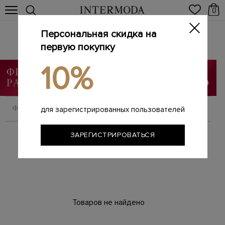
0
Персональная скидка на
Кеды, кроссовки
Главная
первую покупку
Мужчинам
SALE
Кеды, кроссовки
/
/
/
10%
ФИЛЬТРОВАТЬ
СОРТИРОВАТЬ
для зарегистрированных пользователей
ЗАРЕГИСТРИРОВАТЬСЯ
Товаров не найдено