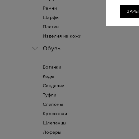
Ремни
ЗАРЕ
Шарфы
Платки
Изделия из кожи
Обувь
Ботинки
Кеды
Сандалии
Туфли
Слипоны
Кроссовки
Шлепанцы
Лоферы