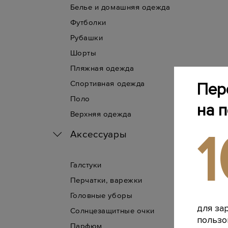
Белье и домашняя одежда
Футболки
Рубашки
Шорты
Пляжная одежда
Спортивная одежда
Пер
Поло
на 
Верхняя одежда
Аксессуары
Галстуки
Перчатки, варежки
Головные уборы
для за
Солнцезащитные очки
пользо
Парфюм