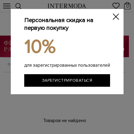
0
Персональная скидка на
Одежда
Главная
первую покупку
Мужчинам
SALE
Одежда
/
/
/
10%
ФИЛЬТРОВАТЬ
СОРТИРОВАТЬ
для зарегистрированных пользователей
ЗАРЕГИСТРИРОВАТЬСЯ
Товаров не найдено