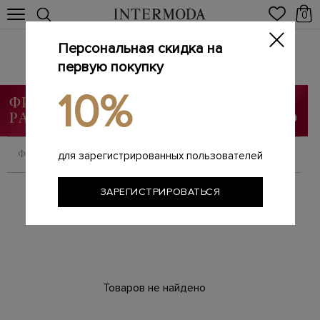
0
Персональная скидка на
Ремни
первую покупку
Главная
Мужчинам
SALE
Ремни
/
/
/
10%
ФИЛЬТРОВАТЬ
СОРТИРОВАТЬ
для зарегистрированных пользователей
ЗАРЕГИСТРИРОВАТЬСЯ
Товаров не найдено