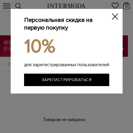
0
Персональная скидка на
Рубашки
Главная
первую покупку
Мужчинам
SALE
Рубашки
/
/
/
10%
ФИЛЬТРОВАТЬ
СОРТИРОВАТЬ
для зарегистрированных пользователей
ЗАРЕГИСТРИРОВАТЬСЯ
Товаров не найдено