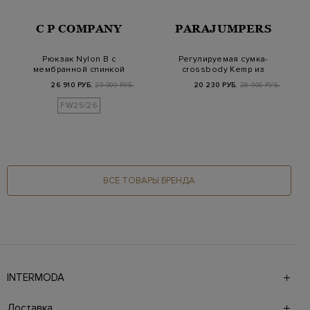
C P COMPANY
PARAJUMPERS
Рюкзак Nylon B с
Регулируемая сумка-
мембранной спинкой
crossbody Kemp из
и линзой C.P.
нейлона ripstop с…
26 910 РУБ.
29 900 РУБ.
20 230 РУБ.
28 900 РУБ.
FW25/26
ВСЕ ТОВАРЫ БРЕНДА
INTERMODA
Галерея бутиков INTERMODA представляет более 60
брендов на 4 этажах в самом центре города. На сайте
Доставка