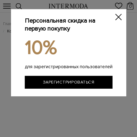
0
Персональная скидка на
Главная
Мужчинам
Мужские сумки из натуральной кожи
/
/
первую покупку
Компактная поясная сумка из прочного нейлона
/
10%
для зарегистрированных пользователей
ЗАРЕГИСТРИРОВАТЬСЯ